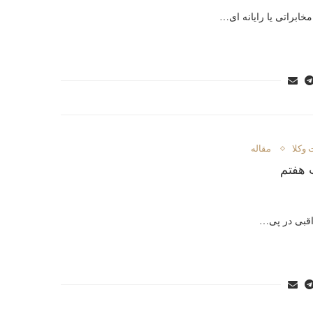
خابراتی یا رایانه ای…
 وکلا
مقاله
 هفتم
اقبی در پی…