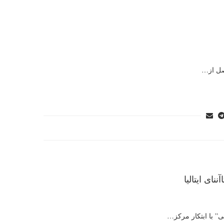
اى ايتاليا
” با ابتكار مركز…