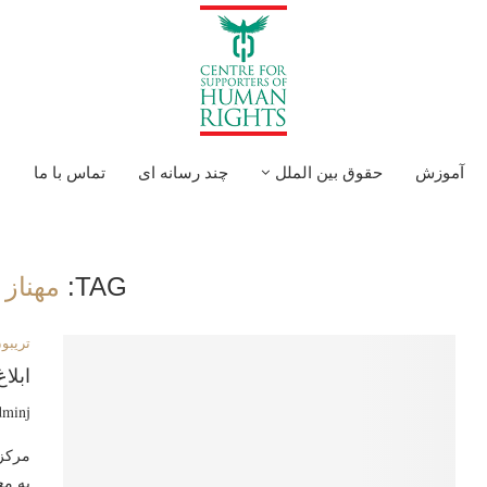
آموزش
حقوق بین الملل
چند رسانه ای
تماس با ما
ا
TAG:
مهناز 
تريبون
ابلا
dminj
مركز 
به م