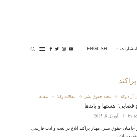
نتشارات
ENGLISH
پراكند
 آزاد وكلا
مجله حقوق بشر
مقالات وکلا
مقاله
غ قضايى؛ هستها و بايدها
a
by
آوریل 8, 2015
حاميان حقوق بشر، مهناز پراكند ابلاغ در لغت و ادب فارسي
عني رساندن…