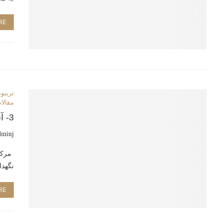
RE
تريبون
مقالات
3- آشنایی با قوانین و مقررات اجرایی زندان‌ها
dminj
مرکز 
نگهدا
RE