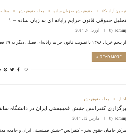
تريبون آزاد وكلا
حقوق بشر به زبان ساده
مجله حقوق بشر
مقاله
تحلیل حقوقی قانون جرایم رایانه ای به زبان ساده – ١
adminj
by
آوریل 9, 2014
از پنجم خرداد ۱۳۸۸ با تصویب قانون جرایم رایانه‌ای فصلی دیگر به ۲۹ فصل از…
READ MORE
اخبار
مجله حقوق بشر
برگزارى كنفرانس جنبش فمينيستى ايران در دانشگاه سانتاآنن
adminj
by
مارس 12, 2014
مركز حاميان حقوق بشر – كنفرانس “جنبش فمينيستى ايران و جامعه مدنى