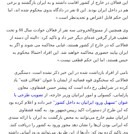
این فعالان در خارج از کشور اقامت داشتند و به ایران بازگشتند و برخی
هم در داخل ایران بودند. این ۵ نفر در دادگاه بدوی محکوم شده اند، اما
این حکم قابل اعتراض و تجدیدنظر است.»
وی همچنین از ممنوع‌الخروجی سه نفر از فعالان حوادث سال 88 و تحت
تعقیب قرار گرفتن عده‌ای دیگر خبر داد و تاکید کرد: «البته آن دسته از
فعالانی که در خارج از کشور هستند، غیابی محاکمه می شوند و اگر به
ایران بیایند حضوری محاکمه خواهند شد. این افراد احتمالا محکوم به
حبس هستند، اما این حکم قطعی نیست.»
نامی از افراد بازداشت شده در این خبر ذکر نشده است. دستگیری
فعالانی که سخنگوی قوه قضائیه از ایشان با عنوان “فعالان فتنه” یاد
کرده در شرایطی رخ داده است که پیشتر حسن قشقاوی، معاون
پارلمانی، کنسولی و امور ایرانیان وزیر خارجه، از
تصویب طرحی با
عنوان “تسهیل ورود ایرانیان به داخل کشور”
خبر داده و اعلام کرده بود
که این طرح از دستورات اکید رییس‌جمهور بود. به گفته قشقاوی
ایرانیان مقیم خارج می‌توانند به محض بازگشت به ایران با ارائه سندی
که ایرانی بودن آن‌ها را نشان دهد مجوز ورود به کشور را دریافت کنند.
وی تاکید کرده بود که: «آن‌ها از این طریق می‌توانند ورود آسانی داشته