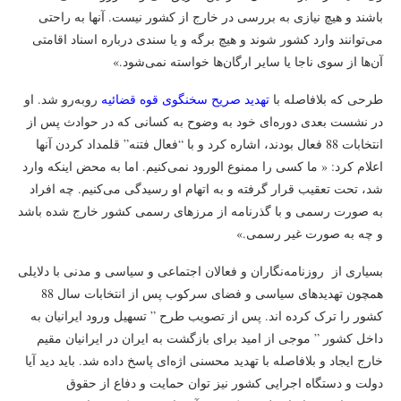
باشند و هیچ نیازی به بررسی در خارج از کشور نیست. آنها به راحتی
می‌توانند وارد کشور شوند و هیچ برگه و یا سندی درباره‌ اسناد اقامتی
آن‌ها از سوی ناجا یا سایر ارگان‌ها خواسته نمی‌شود.»
طرحی که بلافاصله با
تهدید صریح سخنگوی قوه قضائیه
روبه‌رو شد. او
در نشست بعدی دوره‌ای خود به وضوح به کسانی که در حوادث پس از
انتخابات 88 فعال بودند، اشاره کرد و با “فعال فتنه” قلمداد کردن آنها
اعلام کرد: « ما کسی را ممنوع الورود نمی‌کنیم. اما به محض اینکه وارد
شد، تحت تعقیب قرار گرفته و به اتهام او رسیدگی می‌کنیم. چه افراد
به صورت رسمی و با گذرنامه از مرزهای رسمی کشور خارج شده باشد
و چه به صورت غیر رسمی.»
بسیاری از روزنامه‌نگاران و فعالان اجتماعی و سیاسی و مدنی با دلایلی
همچون تهدیدهای سیاسی و فضای سرکوب پس از انتخابات سال 88
کشور را ترک کرده اند. پس از تصویب طرح ” تسهیل ورود ایرانیان به
داخل کشور ” موجی از امید برای بازگشت به ایران در ایرانیان مقیم
خارج ایجاد و بلافاصله با تهدید محسنی اژه‌ای پاسخ داده شد. باید دید آیا
دولت و دستگاه اجرایی کشور نیز توان حمایت و دفاع از حقوق