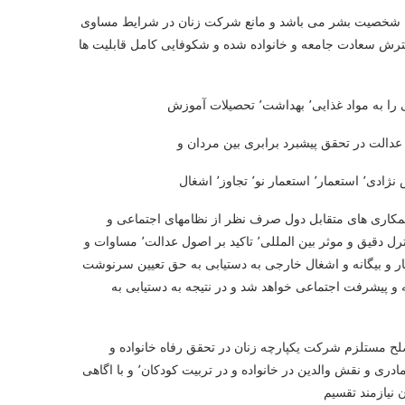
م به شخصیت بشر می باشد و مانع شرکت زنان در شرایط مساوی
 فرهنگی کشور و نیز گسترش سعادت جامعه و خانواده شده و شکوفایی کامل قابلیت ها
هداشت٬ تحصیلات آموزش
 عدالت در تحقق پیشبرد برابری بین مردان و
ایید بر اینکه تحکیم صلح و امنیت بین المللی٬ تشنج زدایی بین المللی٬ همکاری های متقابل دول صرف نظر از نظامهای اجتماعی و
اقتصادی انان٬ خلع سلاح کامل و به ویژه خلع سلاح اتمی تحت نطارت و کنترل دقیق و موثر بین المللی٬ تاکید بر اصول عدالت٬ مساوات و
ر و بیگانه و اشغال خارجی به دستیابی به حق تعیین سرنوشت
و پیشرفت اجتماعی خواهد شد و در نتیجه به دستیابی به
ک کشور٬ رفاه جهانی و بر قراری صلح مستلزم شرکت یکپارچه زنان در تحقق رفاه خانواده و
پیشرفت جامعه ٬ که تا کنون کاملا شناسایی نشده است٬ اهمیت اجتماعی مادری و نقش والدین در خانواده و در تربیت کودکان٬ و با اگاهی
 نیازمند تقسیم