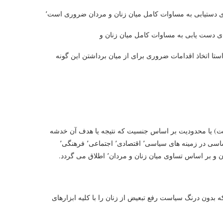
برای دستیابی به مساوات کامل میان زنان و مردان ضروری است٬
برای دست یابی به مساوات کامل میان زنان و
استا اتخاذ اقدامات ضروری برای از میان برداشتن این گونه
این میثاق به هر گونه تمایز٬ استثناء (محرومیت) یا محدودیت بر اساس جنسیت که نتیجه یا هدف آن خدشه
دار کردن یا لغو شناسایی٬ بهره مندی٬ یا ِاعمال حقوق بشر و آزادی های اساسی در زمینه های سیاسی٬ اقتصادی٬ اجتماعی٬ فرهنگی٬
 تساوی میان زنان و مردان٬ اطلاق می گردد.
ن را محکوم کرده٬ موافقت می نمایند که بدون درنگ سیاست رفع تبعیض از زنان را با کلیه ابزارهای