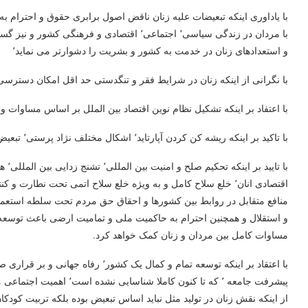
با یاداوری اینکه تبعیضات علیه زنان ناقض اصول برابری حقوق و احترا
با مردان در زندگی سیاسی٬ اجتماعی٬ اقتصادی و
و استعدادهای زنان در خدمت به کشور و بشریت را دشوارتر می نماید٬
با نگرانی از اینکه زنان در شرایط فقر و تنگدستی حد اقل امکان دسترسی را به مواد غذایی٬ ب
با اعتفاد بر اینکه تشکیل نظام نوین اقتصاد بین الملل بر اساس مساوات و
با تاکید بر اینکه ریشه کن کردن آپارتاید٬ اشکال مختلف نژاد پرستی٬ تبعیض نژادی٬ استعمار٬ استعمار نو٬ تجاوز٬ اشغال
با ت
منافع متقابل در روابط بین کشورها و احقاق حق مردم تحت سلطه استعما
و استقلال و همچنین احترام به حاکمیت ملی و تمامیت ارضی باعث توسعه 
مساوات کامل بین مردان و زنان کمک خواهد کرد.
با اعتقاد بر اینکه توسعه تمام و کمال ی
از اینکه نقش زنان در تولید مثل نباید اساس تبعیض بوده بلکه تربیت کودکان