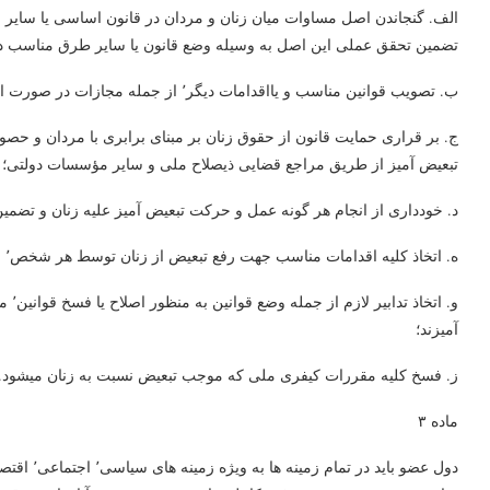
تضمین تحقق عملی این اصل به وسیله وضع قانون یا سایر طرق مناسب دی
ب. تصویب قوانین مناسب و یااقدامات دیگر٬ از جمله مجازات در صورت اقتضا٬ به منظور رفع تبعیض از زنان؛
ج. بر قراری حمایت قانون از حقوق زنان بر مبنای برابری با مردان و حصول
تبعیض آمیز از طریق مراجع قضایی ذیصلاح ملی و سایر مؤسسات دولتی؛
د. خودداری از انجام هر گونه عمل و حرکت تبعیض آمیز علیه زنان و تض
ه. اتخاذ کلیه اقدامات مناسب جهت رفع تبعیض از زنان توسط هر شخص٬ سازمان و یا شرکت های خصوصی؛
آمیزند؛
ز. فسخ کلیه مقررات کیفری ملی که موجب تبعیض نسبت به زنان میشود.
ماده ۳
دول عضو با