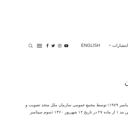
نتشارات
ENGLISH
ن
کنوانسیون رفع کلیۀ اشکال تبعیض علیه زنان در تاریخ ۲۷ اذر ۱۳۵۸ (۱۸ دسامبر ۱۹۷۹) توسط مجمع عمومی سازمان ملل متحد تصویب و
برای امضا ٬ تصویب و الحاق کشورها مفتوح گردید. این کنوانسیون بر اساس بند ۱ از ماده ۲۷ در تاریخ ۱۲ شهریور ۱۳۶۰ (سوم سپتامبر