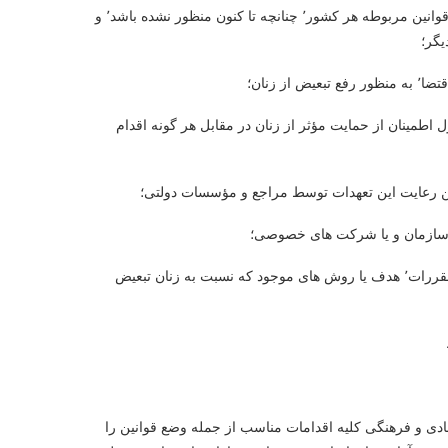
الف. گنجاندن اصل مساوات میان زنان و مردان در قانون اساسی یا سایر قوانین مربوطه هر کشور٬ چنانچه تا کنون منظور نشده باشد٬ و
گر؛
 اطمینان از حمایت مؤثر از زنان در مقابل هر گونه اقدام
مین رعایت این تعهدات توسط مراجع و مؤسسات دولتی؛
و. اتخاذ تدابیر لازم از جمله وضع قوانین به منظور اصلاح یا فسخ قوانین٬ مقررات٬ هدف یا روش های موجود که نسبت به زنان تبعیض
ید در تمام زمینه ها به ویژه زمینه های سیاسی٬ اجتماعی٬ اقتصادی و فرهنگی کلیه اقدامات مناسب از جمله وضع قوانین را