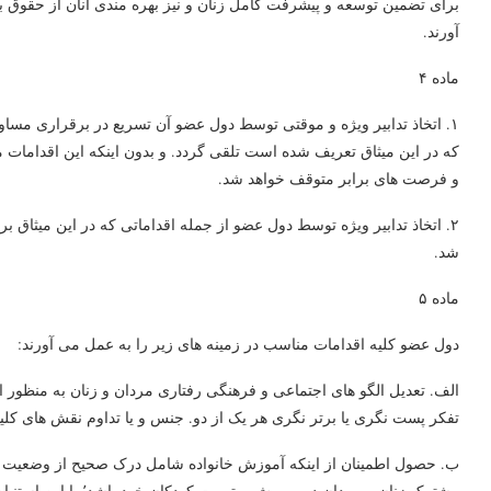
برای تضمین توسعه و پیشرفت کامل زنان و نیز بهره مندی آنان از حقوق 
آورند.
ماده ۴
۱. اتخاذ تدابیر ویژه و موقتی توسط دول عضو آن تسریع در برقراری مساو
و فرصت های برابر متوقف خواهد شد.
۲. اتخاذ تدابیر ویژه توسط دول عضو از جمله اقداماتی که در این میثاق
شد.
ماده ۵
دول عضو کلیه اقدامات مناسب در زمینه های زیر را به عمل می آورند:
الف. تعدیل الگو های اجتماعی و فرهنگی رفتاری مردان و زنان به منظور 
تفکر پست نگری یا برتر نگری هر یک از دو. جنس و یا تداوم نقش های کلیش
ب. حصول اطمینان از اینکه آموزش خانواده شامل درک صحیح از وضعیت م
مشترک زنان و مردان در پرورش و تربیت کودکان خود باشد٬ با این استنباط که منافع کودکان در تمام موارد در اولویت قرار دارد.